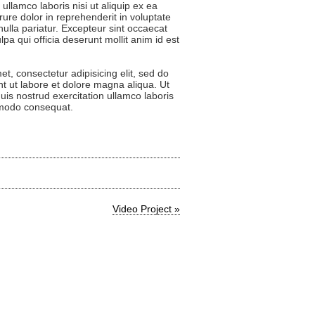
ullamco laboris nisi ut aliquip ex ea
re dolor in reprehenderit in voluptate
 nulla pariatur. Excepteur sint occaecat
lpa qui officia deserunt mollit anim id est
t, consectetur adipisicing elit, sed do
t ut labore et dolore magna aliqua. Ut
is nostrud exercitation ullamco laboris
mmodo consequat.
Video Project »