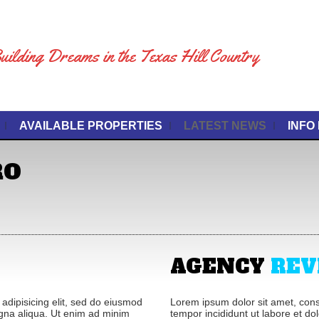
uilding Dreams in the Texas Hill Country
AVAILABLE PROPERTIES
LATEST NEWS
INFO
RO
AGENCY
REV
adipisicing elit, sed do eiusmod
Lorem ipsum dolor sit amet, conse
agna aliqua. Ut enim ad minim
tempor incididunt ut labore et d