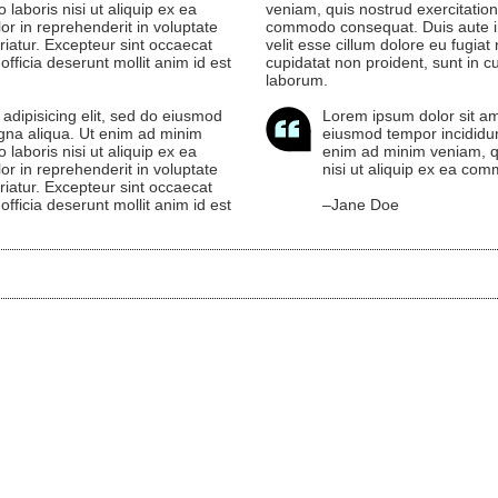
 laboris nisi ut aliquip ex ea
veniam, quis nostrud exercitation 
r in reprehenderit in voluptate
commodo consequat. Duis aute iru
ariatur. Excepteur sint occaecat
velit esse cillum dolore eu fugiat
officia deserunt mollit anim id est
cupidatat non proident, sunt in cu
laborum.
adipisicing elit, sed do eiusmod
Lorem ipsum dolor sit ame
agna aliqua. Ut enim ad minim
eiusmod tempor incididun
 laboris nisi ut aliquip ex ea
enim ad minim veniam, qu
r in reprehenderit in voluptate
nisi ut aliquip ex ea co
ariatur. Excepteur sint occaecat
officia deserunt mollit anim id est
–Jane Doe